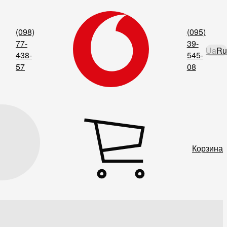
(098)
(095)
77-
39-
Ua
Ru
438-
545-
57
08
Корзина