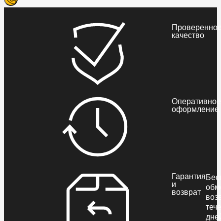
Проверенно
качество
Оперативное
оформление
Гарантия
Бес
и
обм
возврат
воз
теч
дне