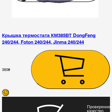
Крышка термостата КМ385ВТ DongFeng
240/244, Foton 240/244, Jinma 240/244
4
360
₴
Проверенно
качество