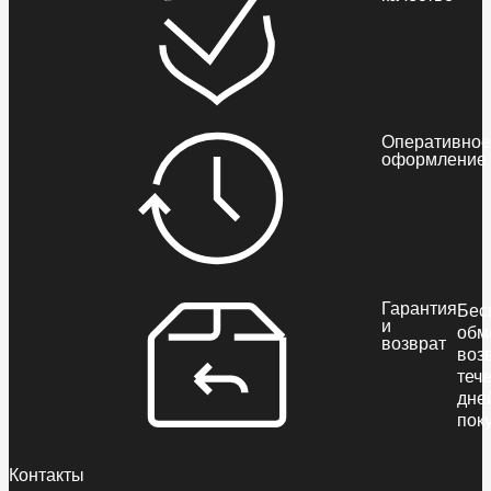
Оперативное
оформление
Гарантия
Бес
и
обм
возврат
воз
теч
дне
пок
Контакты