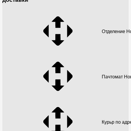
Отделение Н
Пачтомат Но
Курьр по адр