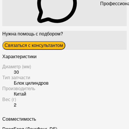
Профессиона
Нужна помощь с подбором?
Связаться с консультантом
Характеристики
Диаметр (мм)
30
Тип запчасти
Блок цилиндров
Производитель
Китай
Вес (г)
2
Совместимость
DongFeng (ДонгФенг, DF)