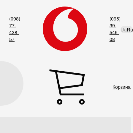
(098)
(095)
77-
39-
Ua
Ru
438-
545-
57
08
Корзина