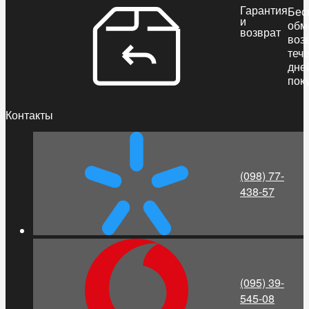
Гарантия
Бес
и
обм
возврат
воз
теч
дне
пок
Контакты
(098) 77-
438-57
(095) 39-
545-08