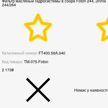
Фильтр масляный гидросистемы в сборе Foton 244, Jinma
244/264
Каталожный номер:
FT400.58A.040
Код товара:
TM-075-Foton
2 173
₴
Немає у наявності