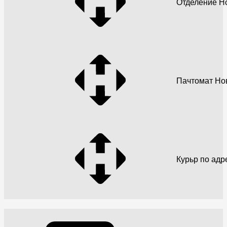
Отделение Н
Пачтомат Но
Курьр по адр