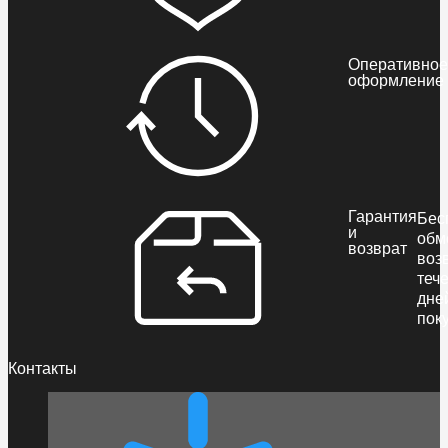
Оперативное
оформление
Гарантия
Бес
и
обм
возврат
воз
теч
дне
пок
Контакты