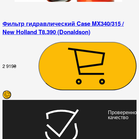
Фильтр гидравлический Case MX340/315 /
New Holland T8.390 (Donaldson)
2 919
₴
3
Проверенно
качество