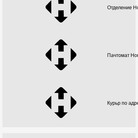
Отделение Н
Пачтомат Но
Курьр по адр