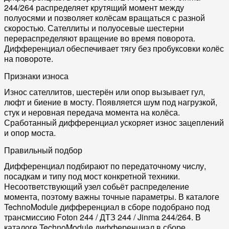
244/264 распределяет крутящий момент между
полуосями и позволяет колёсам вращаться с разной
скоростью. Сателлиты и полуосевые шестерни
перераспределяют вращение во время поворота.
Дифференциал обеспечивает тягу без пробуксовки колёс
на повороте.
Признаки износа
Износ сателлитов, шестерён или опор вызывает гул,
люфт и биение в мосту. Появляется шум под нагрузкой,
стук и неровная передача момента на колёса.
Сработанный дифференциал ускоряет износ зацеплений
и опор моста.
Правильный подбор
Дифференциал подбирают по передаточному числу,
посадкам и типу под мост конкретной техники.
Несоответствующий узел собьёт распределение
момента, поэтому важны точные параметры. В каталоге
TechnoModule дифференциал в сборе подобрано под
трансмиссию Foton 244 / ДТЗ 244 / Jinma 244/264. В
каталоге TechnoModule дифференциал в сборе