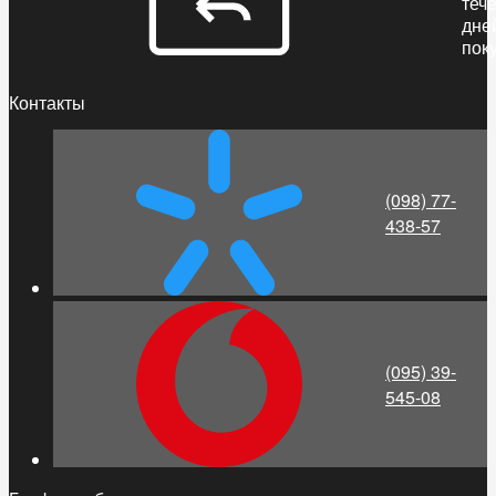
теч
дне
пок
Контакты
(098) 77-
438-57
(095) 39-
545-08