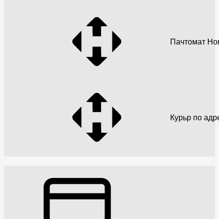
Пачтомат Но
Курьр по адр