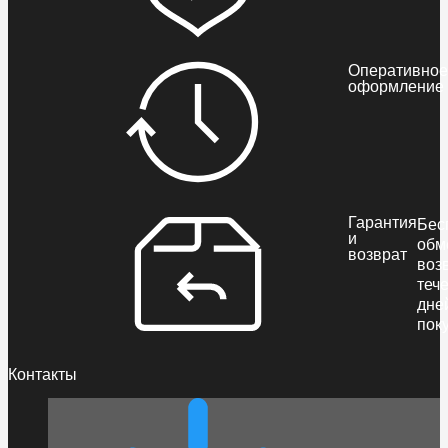
Оперативное
оформление
Гарантия
Бес
и
обм
возврат
воз
теч
дне
пок
Контакты