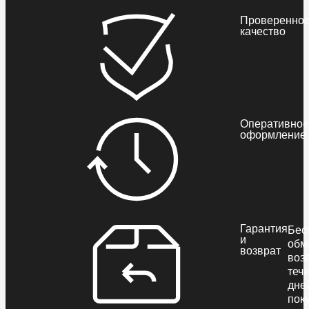
Проверенно
качество
Оперативное
оформление
Гарантия
Бес
и
обм
возврат
воз
теч
дне
пок