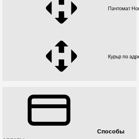
Пачтомат Но
Курьр по адр
Способы