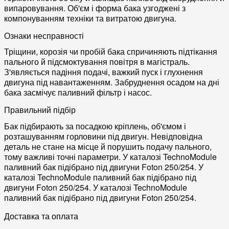
випаровування. Об'єм і форма бака узгоджені з
компонуванням техніки та витратою двигуна.
Ознаки несправності
Тріщини, корозія чи пробій бака спричиняють підтікання
пального й підсмоктування повітря в магістраль.
З'являється падіння подачі, важкий пуск і глухнення
двигуна під навантаженням. Забруднення осадом на дні
бака засмічує паливний фільтр і насос.
Правильний підбір
Бак підбирають за посадкою кріплень, об'ємом і
розташуванням горловини під двигун. Невідповідна
деталь не стане на місце й порушить подачу пального,
тому важливі точні параметри. У каталозі TechnoModule
паливний бак підібрано під двигуни Foton 250/254. У
каталозі TechnoModule паливний бак підібрано під
двигуни Foton 250/254. У каталозі TechnoModule
паливний бак підібрано під двигуни Foton 250/254.
Доставка та оплата