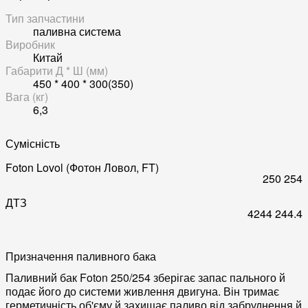
Тип запчастини
паливна система
Виробник
Китай
Габарити Д * Ш (мм)
450 * 400 * 300(350)
Вага (кг)
6,3
Сумісність
Foton Lovol (Фотон Ловол, FT)
250
254
ДТЗ
4244
244.4
Призначення паливного бака
Паливний бак Foton 250/254 зберігає запас пального й
подає його до системи живлення двигуна. Він тримає
герметичність об'єму й захищає паливо від забруднення й