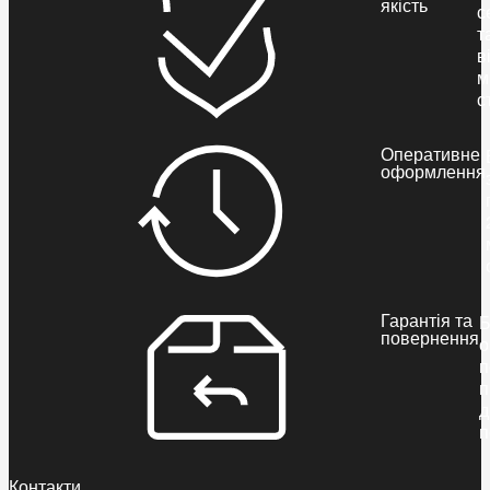
якість
с
т
в
м
с
Оперативне
оформлення
Гарантія та
Б
повернення
о
п
п
д
п
Контакти