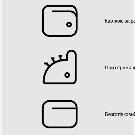
Карткою за р
При отриман
Безготівкови