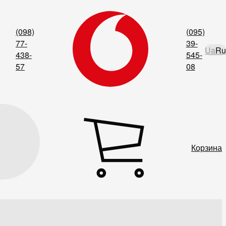
(098)
(095)
77-
39-
Ua
Ru
438-
545-
57
08
Корзина