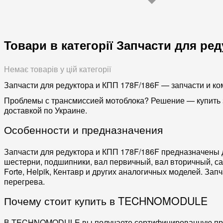
Товари в категорії Запчасти для ре
Немає товарів у цій категорії
Запчасти для редуктора и КПП 178F/186F — запчасти и к
Проблемы с трансмиссией мотоблока? Решение — купить 
доставкой по Украине.
Особенности и предназначения
Запчасти для редуктора и КПП 178F/186F
предназначены 
шестерни
,
подшипники
,
вал первичный
,
вал вторичный
,
са
Forte
,
Helpik
,
Кентавр
и других аналогичных моделей. Зап
перегрева.
Почему стоит купить в TECHNOMODULE
В TECHNOMODULE вы получаете
сертифицированную п