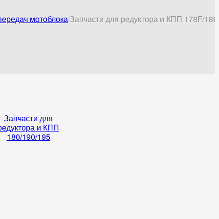
 передач мотоблока
Запчасти для редуктора и КПП 178F/186
Запчасти для
редуктора и КПП
180/190/195