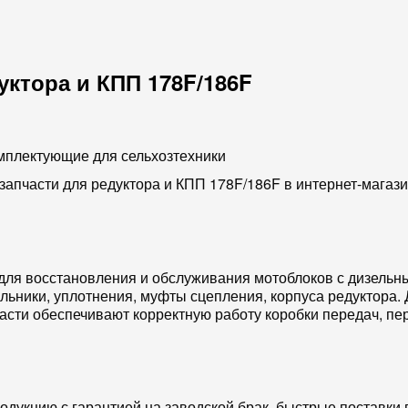
дуктора и КПП 178F/186F
омплектующие для сельхозтехники
запчасти для редуктора и КПП 178F/186F в интернет-мага
для восстановления и обслуживания
мотоблоков
с дизельн
льники
,
уплотнения
,
муфты сцепления
,
корпуса редуктора
.
части обеспечивают корректную работу
коробки передач
, п
родукцию
с гарантией на заводской брак, быстрые поставки