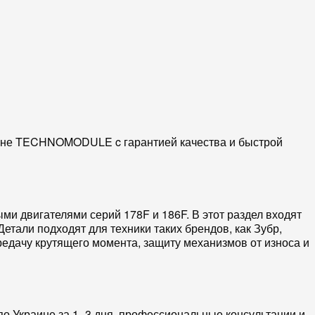
зине TECHNOMODULE c гарантией качества и быстрой
ыми двигателями серий
178F
и
186F
. В этот раздел входят
 Детали подходят для техники таких брендов, как
Зубр
,
ередачу крутящего момента, защиту
механизмов
от износа и
 по
Украине
за 1–3 дня, профессиональные консультации и