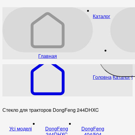
Каталог
Главная
Головна
Каталог
С
Стекло для тракторов DongFeng 244DHXC
Усі моделі
DongFeng
DongFeng
244DHXC
404/504