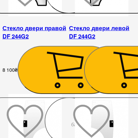
Стекло двери правой
Стекло двери левой
DF 244G2
DF 244G2
8 100
₴
8 100
₴
До
бажаного