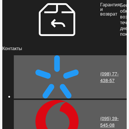
Гарантия
Бес
и
обм
возврат
воз
теч
дне
пок
Контакты
(098) 77-
438-57
(095) 39-
545-08