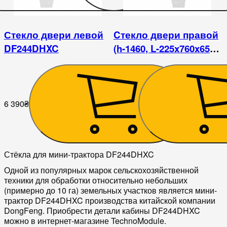
Стекло двери левой
Cтекло двери правой
DF244DHXC
(h-1460, L-225x760x655)
DF244DHXC
6 390
₴
6 525
₴
Стёкла для мини-трактора DF244DHXC
Одной из популярных марок сельскохозяйственной
техники для обработки относительно небольших
(примерно до 10 га) земельных участков является мини-
трактор DF244DHXC производства китайской компании
DongFeng. Приобрести детали кабины DF244DHXC
можно в интернет-магазине TechnoModule.