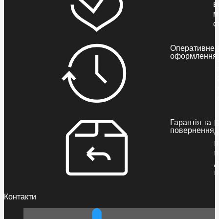
в
м
с
Оперативне
оформлення
Гарантія та
Б
повернення
о
п
п
д
п
Контакти