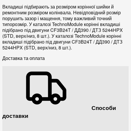
Вкладиші підбирають за розміром корінної шийки й
ремонтним розміром колінвала. Невідповідний розмір
порушить зазор і мащення, тому важливий точний
типорозмір. У каталозі TechnoModule корінні вкладиші
підібрано під двигуни CF3B24T / ДД390 / ДТЗ 5244HPX
(STD, верх/низ, 8 шт.). У каталозі TechnoModule корінні
вкладиші підібрано під двигуни CF3B24T / ДД390 / ДТЗ
5244HPX (STD, верх/низ, 8 шт.).
Доставка та оплата
Способи
доставки