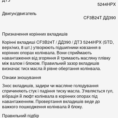
5244HPX
Двигун/двигатель
CF3B24T
ДД390
Призначення корінних вкладишів
Корінні вкладиші CF3B24T / ДД390 / ДТЗ 5244HPX (STD,
верх/низ, 8 шт.) утворюють підшипники ковзання в
корінних опорах колінвала. Вони сприймають
навантаження від згоряння й тримають масляну плівку
між валом і блоком. Правильний зазор вкладишів
визначає тиск масла й рівне обертання колінвала.
Ознаки зношування
Знос вкладишів, задири чи масляне голодування
спричиняють стук і падіння тиску масла. З'являється гул,
вібрація й люфт колінвала в корінних опорах під
навантаженням. Провертання вкладишів веде до
важкого пошкодження колінвала й блоку.
Правильний підбір