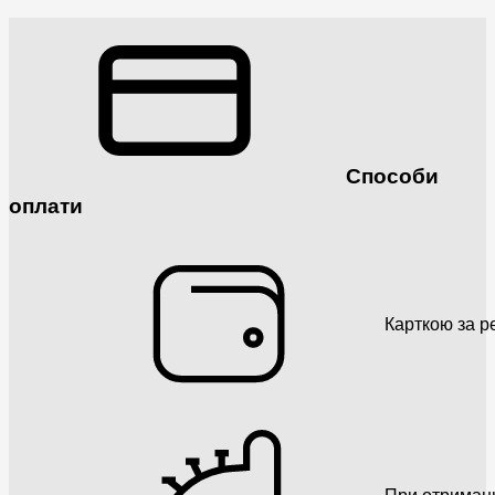
Способи
оплати
Карткою за р
При отриман