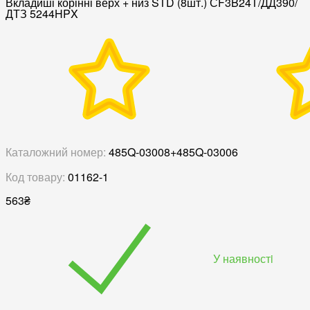
Вкладиші корінні верх + низ STD (8шт.) СF3B24T/ДД390/
ДТЗ 5244HPX
Каталожний номер:
485Q-03008+485Q-03006
Код товару:
01162-1
563
₴
У наявностi