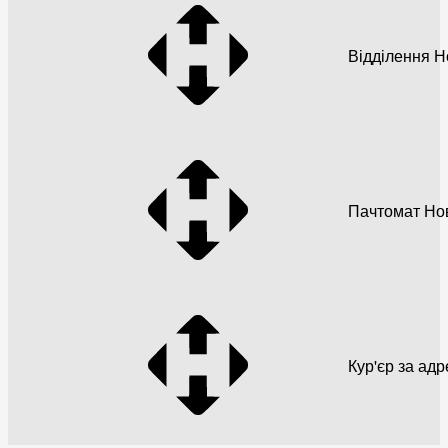
Відділення 
Пачтомат Но
Кур'єр за ад