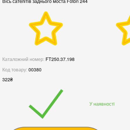
Вісь сателітів заднього моста Foton 244
Каталожний номер:
FT250.37.198
Код товару:
00380
322
₴
У наявностi