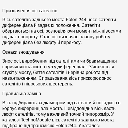
Призначення осі сателітів
Вісь сателітів заднього моста Foton 244 несе сателіти
диференціала й задає їх положення. Сателіти
обертаються на осі, розподіляючи момент між півосями
під час повороту. Стан осі визначає плавну роботу
диференціала без люфту й перекосу.
Ознаки зношування
Знос осі, вироблення під сателітами чи брак мащення
спричиняють люфт і гул у диференціалі. З'являється
стукіт у мосту, биття сателітів і нерівна робота під
навантаженням. Спрацьована вісь прискорює знос
сателітів і півосьових шестерень.
Правильна заміна
Вісь підбирають за діаметром під сателіти й посадкою в
корпус диференціала моста. Невідповідна вісь дасть
люфт сателітів, тому важливий точний типорозмір. У
каталозі TechnoModule вісь сателітів заднього моста
підібрано під трансмісію Foton 244. У каталозі