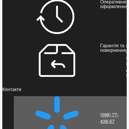
Оперативне
оформлення
Гарантія та
Б
повернення
о
п
п
д
п
Контакти
(098) 77-
438-57