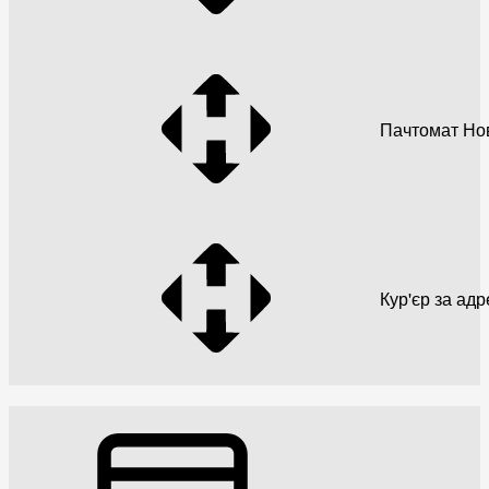
Пачтомат Но
Кур'єр за ад