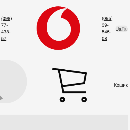
(098)
(095)
77-
39-
Ua
Ru
438-
545-
57
08
Кошик