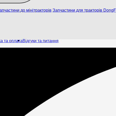
апчастини до мінітракторів
Запчастини для тракторів Dong
а та оплата
Відгуки та питання