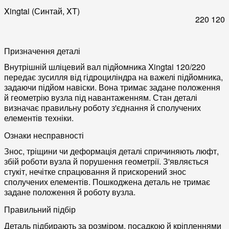
Xingtai (Синтай, XT)
220
120
Призначення деталі
Внутрішній шліцевий вал підйомника Xingtai 120/220
передає зусилля від гідроциліндра на важелі підйомника,
задаючи підйом навіски. Вона тримає задане положення
й геометрію вузла під навантаженням. Стан деталі
визначає правильну роботу з'єднання й сполучених
елементів техніки.
Ознаки несправності
Знос, тріщини чи деформація деталі спричиняють люфт,
збій роботи вузла й порушення геометрії. З'являється
стукіт, нечітке спрацювання й прискорений знос
сполучених елементів. Пошкоджена деталь не тримає
задане положення й роботу вузла.
Правильний підбір
Деталь підбирають за розміром, посадкою й кріпленнями