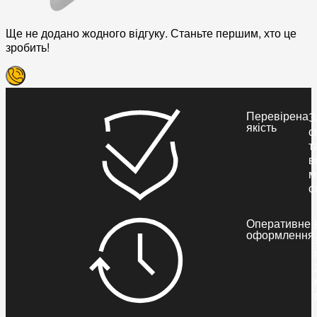
Ще не додано жодного відгуку. Станьте першим, хто це
зробить!
Перевірена
З
якість
с
т
в
м
с
Оперативне
оформлення