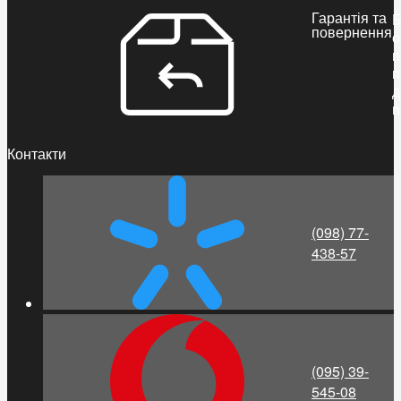
Гарантія та
Б
повернення
о
п
п
д
п
Контакти
(098) 77-
438-57
(095) 39-
545-08