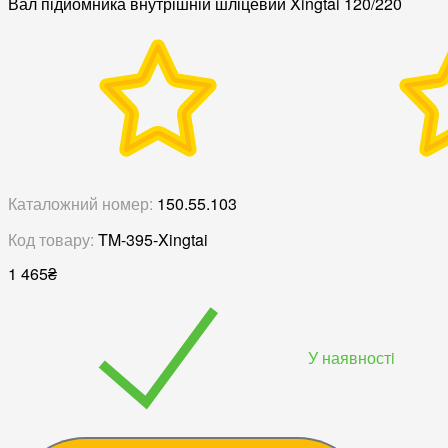
Вал підйомника внутрішній шліцевий Xingtai 120/220
Каталожний номер:
150.55.103
Код товару:
TM-395-Xingtai
1 465
₴
У наявностi