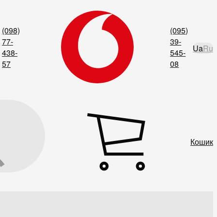
(098)
(095)
77-
39-
Ua
Ru
438-
545-
57
08
Кошик