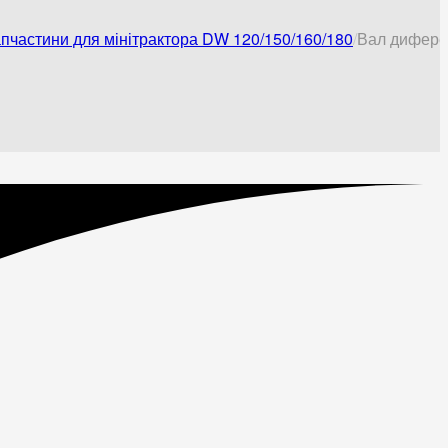
пчастини для мінітрактора DW 120/150/160/180
Вал дифере