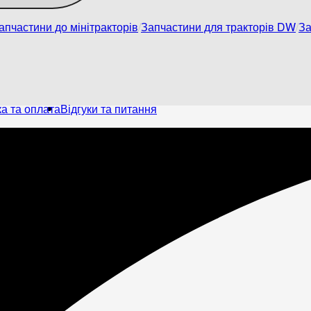
апчастини до мінітракторів
Запчастини для тракторів DW
За
а та оплата
Відгуки та питання