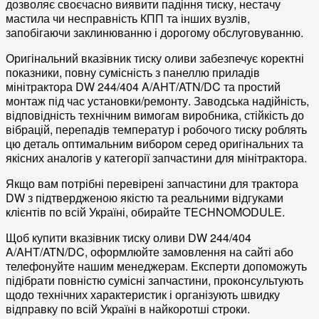
дозволяє своєчасно виявити падіння тиску, нестачу
мастила чи несправність
КПП
та інших вузлів,
запобігаючи заклинюванню і дорогому
обслуговуванню
.
Оригінальний
вказівник тиску оливи
забезпечує коректні
показники, повну
сумісність
з панеллю приладів
мінітрактора DW 244/404 A/AHT/ATN/DC та простий
монтаж під час
установки/ремонту
. Заводська
надійність
,
відповідність технічним вимогам виробника, стійкість до
вібрацій, перепадів температур і робочого тиску роблять
цю деталь оптимальним вибором серед
оригінальних
та
якісних
аналогів
у категорії
запчастини
для мінітрактора.
Якщо вам потрібні перевірені
запчастини для трактора
DW з підтвердженою якістю та реальними
відгуками
клієнтів по всій Україні, обирайте TECHNOMODULE.
Щоб
купити вказівник тиску оливи DW 244/404
A/AHT/ATN/DC
, оформлюйте замовлення на сайті або
телефонуйте нашим менеджерам. Експерти допоможуть
підібрати повністю сумісні
запчастини
, проконсультують
щодо технічних характеристик і організують швидку
відправку по всій Україні в найкоротші строки.