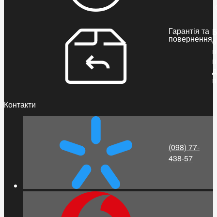
Гарантія та
Б
повернення
о
п
п
д
п
Контакти
(098) 77-
438-57