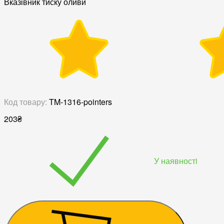
Вказівник тиску оливи
Код товару:
TM-1316-pointers
203
₴
У наявностi