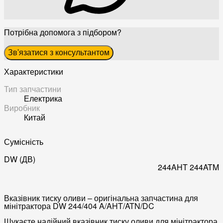
Потрібна допомога з підбором?
Зв'язатися з консультантом
Характеристики
Тип запчастини
Електрика
Виробник
Китай
Сумісність
DW (ДВ)
244AHT
244ATM
Вказівник тиску оливи – оригінальна запчастина для
мінітрактора DW 244/404 A/AHT/ATN/DC
Шукаєте надійний
вказівник тиску оливи
для мінітрактора