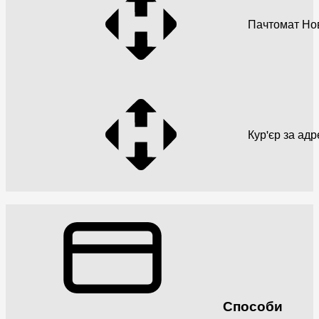
Пачтомат Но
Кур'єр за ад
Способи