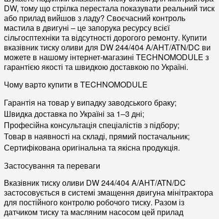
DW, тому що стрілка перестала показувати реальний тиск
або прилад вийшов з ладу? Своєчасний контроль
мастила в
двигуні
– це запорука ресурсу всієї
сільгосптехніки
та відсутності дорогого
ремонту
. Купити
вказівник тиску оливи
для DW 244/404 A/AHT/ATN/DC ви
можете в нашому
інтернет-магазині
TECHNOMODULE
з
гарантією якості та швидкою
доставкою по Україні
.
Чому варто купити в TECHNOMODULE
Гарантія
на товар у випадку заводського браку;
Швидка
доставка по Україні
за 1–3 дні;
Професійна
консультація
спеціалістів з підбору;
Товар
в наявності
на складі, прямий
постачальник
;
Сертифікована
оригінальна та якісна
продукція
.
Застосування та переваги
Вказівник тиску оливи DW 244/404 A/AHT/ATN/DC
застосовується в системі змащення
двигуна
мінітрактора
для постійного контролю робочого тиску. Разом із
датчиком тиску та масляним насосом цей прилад