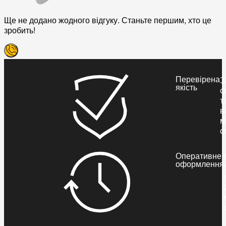
Ще не додано жодного відгуку. Станьте першим, хто це
зробить!
Перевірена
З
якість
с
т
в
м
с
Оперативне
оформлення