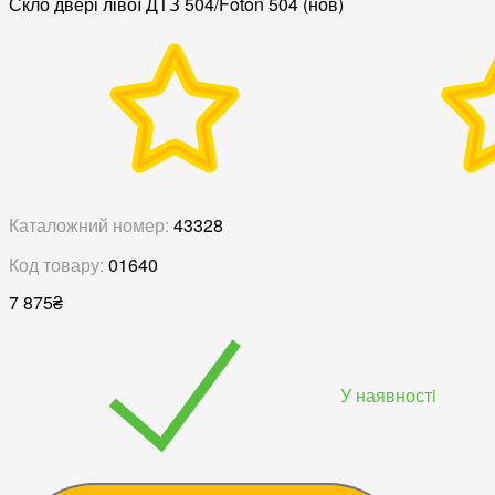
Скло двері лівої ДТЗ 504/Foton 504 (нов)
Каталожний номер:
43328
Код товару:
01640
7 875
₴
У наявностi