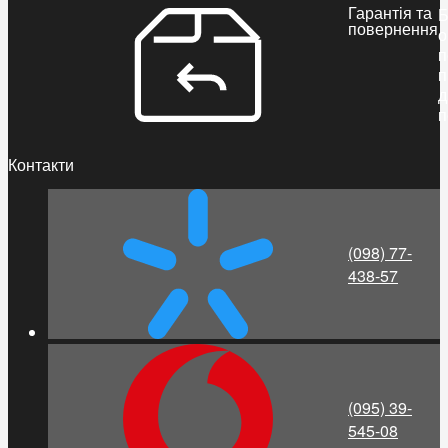
Гарантія та
Б
повернення
о
п
п
д
п
Контакти
(098) 77-
438-57
(095) 39-
545-08