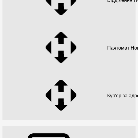
Пачтомат Но
Кур'єр за ад