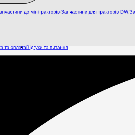
апчастини до мінітракторів
Запчастини для тракторів DW
За
а та оплата
Відгуки та питання