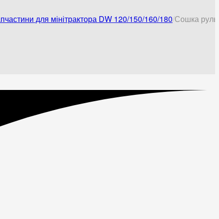
пчастини для мінітрактора DW 120/150/160/180
Сошка рульо