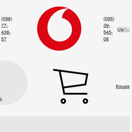
(098)
(095)
77-
39-
Ua
Ru
438-
545-
57
08
Кошик