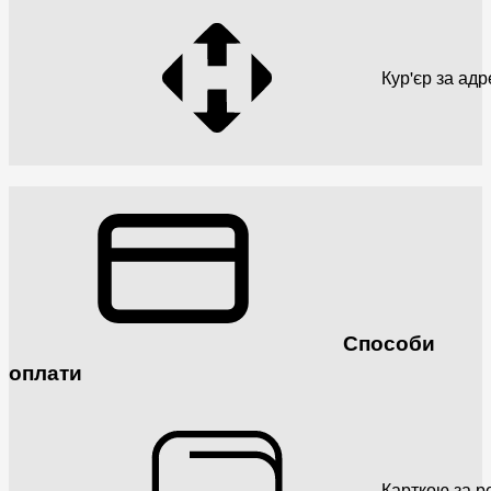
Кур'єр за ад
Способи
оплати
Карткою за р