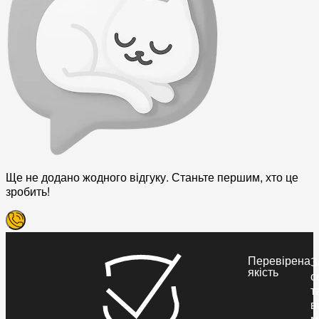
Ще не додано жодного відгуку. Станьте першим, хто це
зробить!
Перевірена
З
якість
с
т
в
м