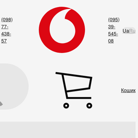
(098)
(095)
77-
39-
Ua
Ru
438-
545-
57
08
Кошик