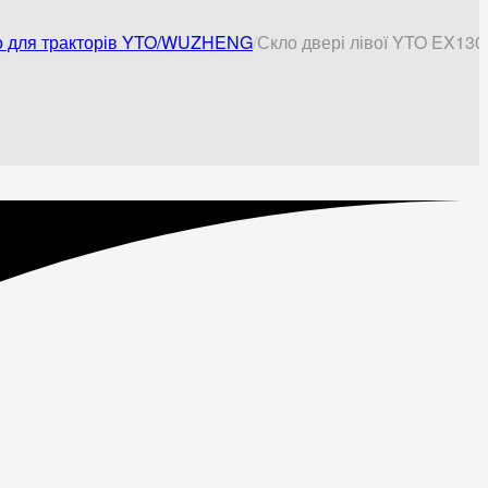
о для тракторів YTO/WUZHENG
Скло двері лівої YTO EX130