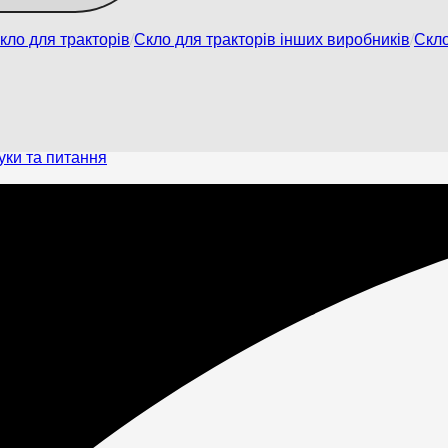
кло для тракторів
Скло для тракторів інших виробників
Скл
уки та питання