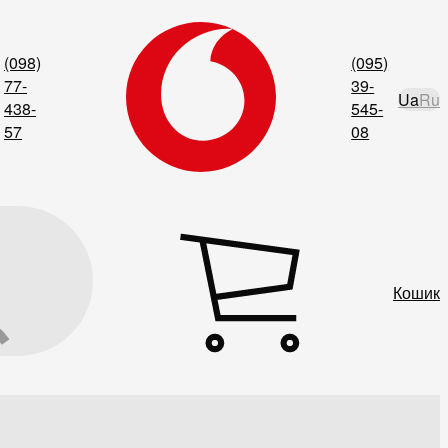
(098)
(095)
77-
39-
Ua
Ru
438-
545-
57
08
Кошик