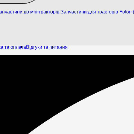
апчастини до мінітракторів
Запчастини для тракторів Foton (
а та оплата
Відгуки та питання