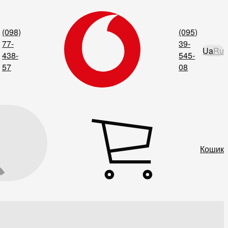
(098)
(095)
77-
39-
Ua
Ru
438-
545-
57
08
Кошик