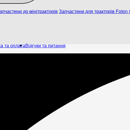
апчастини до мінітракторів
Запчастини для тракторів Foton (
а та оплата
Відгуки та питання