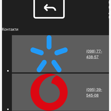
п
п
д
п
Контакти
(098) 77-
438-57
(095) 39-
545-08