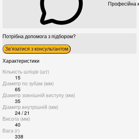
Професійна к
Потрібна допомога з підбором?
Зв'язатися з консультантом
Характеристики
Кількість шліців (шт)
15
Діаметр по зубам (мм)
65
Діаметр зовнішній виступу (мм)
35
Діаметр внутрішній (мм)
24 / 21
Висота (мм)
40
Вага (г)
338