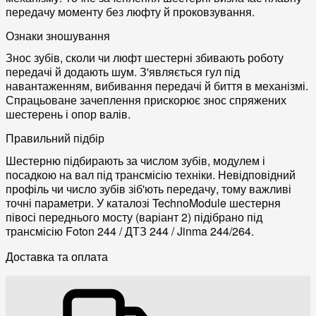
передачу моменту без люфту й проковзування.
Ознаки зношування
Знос зубів, сколи чи люфт шестерні збивають роботу
передачі й додають шум. З'являється гул під
навантаженням, вибивання передачі й биття в механізмі.
Спрацьоване зачеплення прискорює знос спряжених
шестерень і опор валів.
Правильний підбір
Шестерню підбирають за числом зубів, модулем і
посадкою на вал під трансмісію техніки. Невідповідний
профіль чи число зубів зіб'ють передачу, тому важливі
точні параметри. У каталозі TechnoModule шестерня
півосі переднього мосту (варіант 2) підібрано під
трансмісію Foton 244 / ДТЗ 244 / Jinma 244/264.
Доставка та оплата