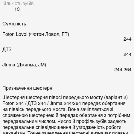
Кількість зубів
13
Сумісність
Foton Lovol (Фотон Ловол, FT)
244
ДТЗ
244
Jinma (Джинма, JM)
244
264
Призначення шестерні
Шестерня шестерня півосі переднього мосту (варіант 2)
Foton 244 / ДТЗ 244 / Jinma 244/264 передає обертання
на піввісь переднього моста. Вона зачіпляється зі
спряженою шестернею й передає обертання з потрібним
передавальним числом. Число й профіль зубів задають
передавальне співвідношення й узгодженість роботи
механізму. Точне зачеплення шестерні визначає плавну