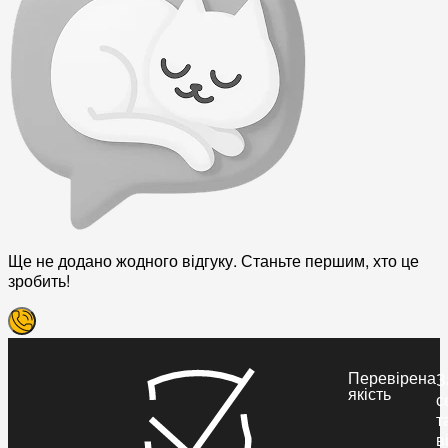
Ще не додано жодного відгуку. Станьте першим, хто це
зробить!
Перевірена
З
якість
с
т
в