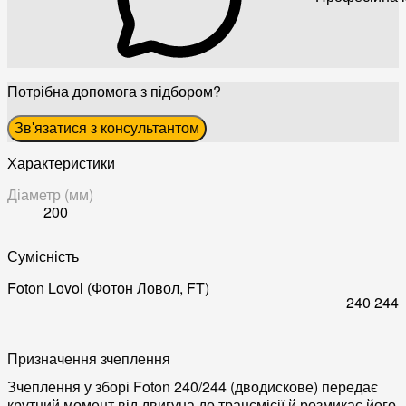
Потрібна допомога з підбором?
Зв'язатися з консультантом
Характеристики
Діаметр (мм)
200
Сумісність
Foton Lovol (Фотон Ловол, FT)
240
244
Призначення зчеплення
Зчеплення у зборі Foton 240/244 (дводискове) передає
крутний момент від двигуна до трансмісії й розмикає його