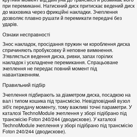
при перемиканні. Натискний диск притискає ведений диск
до маховика через фрикційні накладки. Зчеплення
дозволяє плавно рушати й перемикати передачі без
ударів.
Ознаки несправності
Знос накладок, просідання пружин чи короблення диска
спричиняють пробуксовку й неповне вимкнення.
З'являється ведення диска, ривки, запах горілих
накладок і ускладнене перемикання. Спрацьоване
зчеплення не передає повний момент під
навантаженням.
Правильний підбір
Зчеплення підбирають за діаметром диска, посадкою на
вал і типом кошика під трансмісію. Невідповідний вузол
зіб'є передачу моменту, тому важливі точні параметри. У
каталозі TechnoModule зчеплення у зборі підібрано під
трансмісію Foton 240/244 (дводискове). У каталозі
TechnoModule зчеплення у зборі підібрано під трансмісію
Foton 240/244 (дводискове).