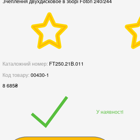
Зчеплення двухдисковое в зборі Foton 240/244
Каталожний номер:
FT250.21B.011
Код товару:
00430-1
8 685
₴
У наявностi