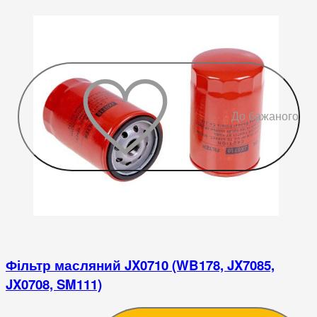
До бажаного
Фільтр масляний JX0710 (WB178, JX7085,
JX0708, SM111)