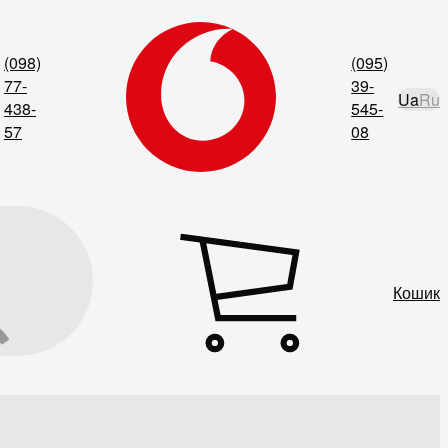
(098)
(095)
77-
39-
Ua
Ru
438-
545-
57
08
Кошик