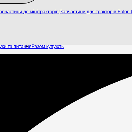
апчастини до мінітракторів
Запчастини для тракторів Foton (
уки та питання
Разом купують