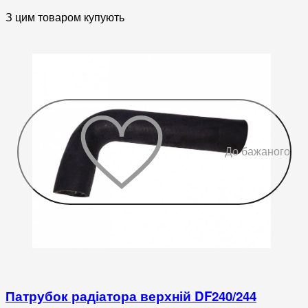
З цим товаром купують
До бажаного
Патрубок радіатора верхній DF240/244