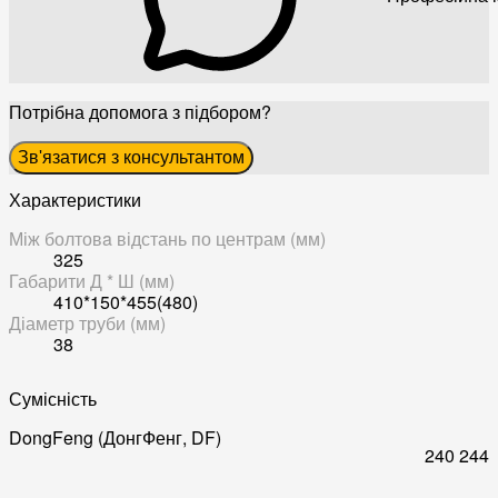
Потрібна допомога з підбором?
Зв'язатися з консультантом
Характеристики
Між болтовa відстань по центрам (мм)
325
Габарити Д * Ш (мм)
410*150*455(480)
Діаметр труби (мм)
38
Сумісність
DongFeng (ДонгФенг, DF)
240
244