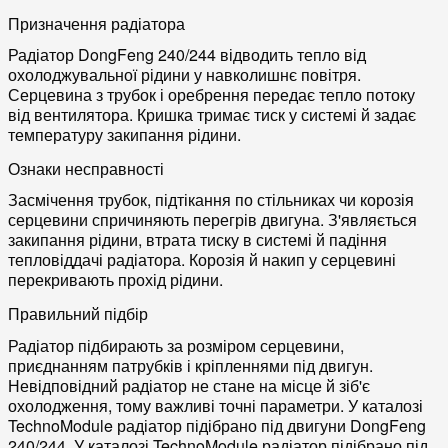
Призначення радіатора
Радіатор DongFeng 240/244 відводить тепло від
охолоджувальної рідини у навколишнє повітря.
Серцевина з трубок і оребрення передає тепло потоку
від вентилятора. Кришка тримає тиск у системі й задає
температуру закипання рідини.
Ознаки несправності
Засмічення трубок, підтікання по стільниках чи корозія
серцевини спричиняють перегрів двигуна. З'являється
закипання рідини, втрата тиску в системі й падіння
тепловіддачі радіатора. Корозія й накип у серцевині
перекривають прохід рідини.
Правильний підбір
Радіатор підбирають за розміром серцевини,
приєднанням патрубків і кріпленнями під двигун.
Невідповідний радіатор не стане на місце й зіб'є
охолодження, тому важливі точні параметри. У каталозі
TechnoModule радіатор підібрано під двигуни DongFeng
240/244. У каталозі TechnoModule радіатор підібрано під