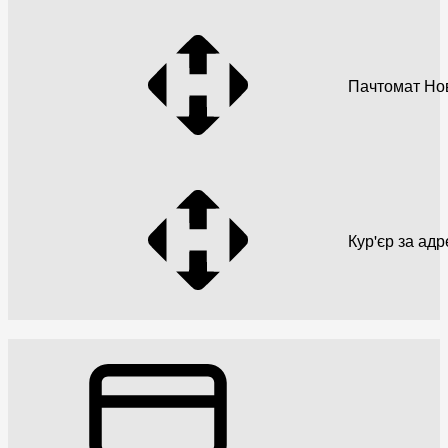
Пачтомат Но
Кур'єр за ад