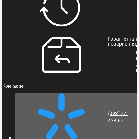
Гарантія та
Б
повернення
о
п
п
д
п
Контакти
(098) 77-
438-57