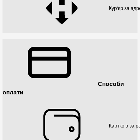
Кур'єр за ад
Способи
оплати
Карткою за р