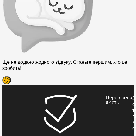
Ще не додано жодного відгуку. Станьте першим, хто це
зробить!
Перевірена
З
якість
с
т
в
м
с