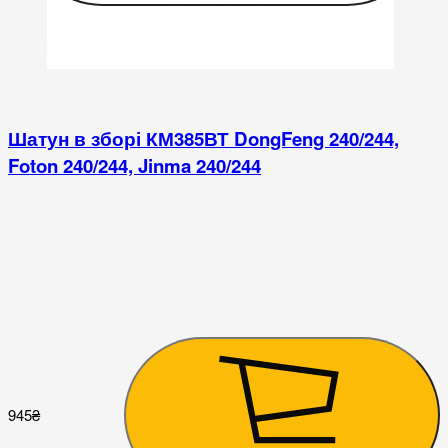
Шатун в зборі КМ385ВТ DongFeng 240/244,
Foton 240/244, Jinma 240/244
945
₴
2