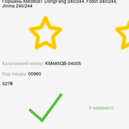
Поршень КМ385ВТ DongFeng 240/244, Foton 240/244,
Jinma 240/244
Каталожний номер:
KM485QB-04005
Код товару:
00960
527
₴
У наявностi