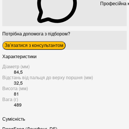
Професійна к
Потрібна допомога з підбором?
Зв'язатися з консультантом
Характеристики
Діаметр (мм)
84,5
Відстань від пальця до верху поршня (мм)
32,5
Висота (мм)
81
Вага (г)
489
Сумісність
DongFeng (ДонгФенг, DF)