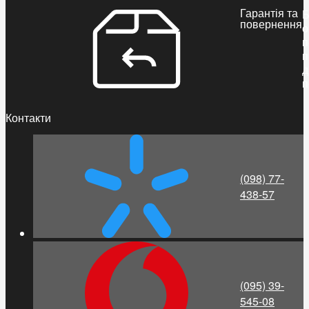
Гарантія та
Б
повернення
о
п
п
д
п
Контакти
(098) 77-
438-57
(095) 39-
545-08