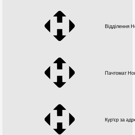
Відділення 
Пачтомат Но
Кур'єр за ад