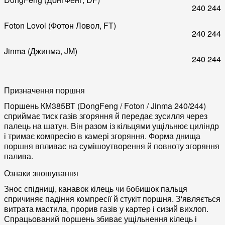
240
244
Foton Lovol (Фотон Ловол, FT)
240
244
Jinma (Джинма, JM)
240
244
Призначення поршня
Поршень КМ385ВТ (DongFeng / Foton / Jinma 240/244)
сприймає тиск газів згоряння й передає зусилля через
палець на шатун. Він разом із кільцями ущільнює циліндр
і тримає компресію в камері згоряння. Форма днища
поршня впливає на сумішоутворення й повноту згоряння
палива.
Ознаки зношування
Знос спідниці, канавок кілець чи бобишок пальця
спричиняє падіння компресії й стукіт поршня. З'являється
витрата мастила, прорив газів у картер і сизий вихлоп.
Спрацьований поршень збиває ущільнення кілець і