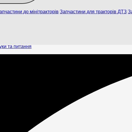
апчастини до мінітракторів
Запчастини для тракторів ДТЗ
З
уки та питання