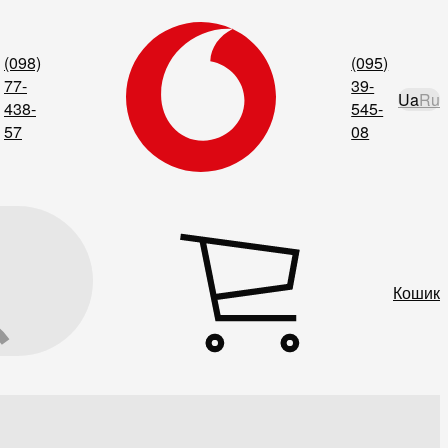
(098)
(095)
77-
39-
Ua
Ru
438-
545-
57
08
Кошик