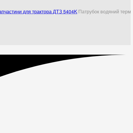
апчастини для трактора ДТЗ 5404K
Патрубок водяний терм