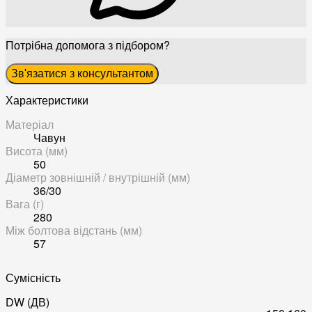
Потрібна допомога з підбором?
Зв'язатися з консультантом
Характеристики
Матеріал
Чавун
Висота (мм)
50
Діаметр зовнішній / внутрішній (мм)
36/30
Вага (г)
280
Між болтова відстань (мм)
57
Сумісність
DW (ДВ)