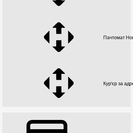
Пачтомат Но
Кур'єр за ад