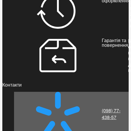
оформлення
Гарантія та
Б
повернення
о
п
п
д
п
Контакти
(098) 77-
438-57