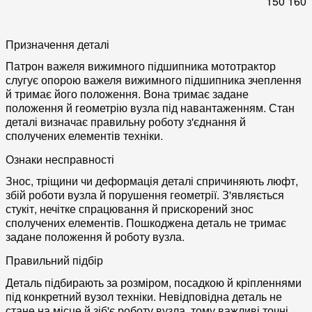
150
160
Призначення деталі
Патрон важеля вижимного підшипника мототрактор
слугує опорою важеля вижимного підшипника зчеплення
й тримає його положення. Вона тримає задане
положення й геометрію вузла під навантаженням. Стан
деталі визначає правильну роботу з'єднання й
сполучених елементів техніки.
Ознаки несправності
Знос, тріщини чи деформація деталі спричиняють люфт,
збій роботи вузла й порушення геометрії. З'являється
стукіт, нечітке спрацювання й прискорений знос
сполучених елементів. Пошкоджена деталь не тримає
задане положення й роботу вузла.
Правильний підбір
Деталь підбирають за розміром, посадкою й кріпленнями
під конкретний вузол техніки. Невідповідна деталь не
стане на місце й зіб'є роботу вузла, тому важливі точні