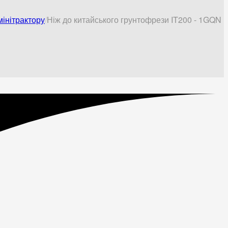
інітрактору
Ніж до китайського грунтофрези IT200 - 1GQN