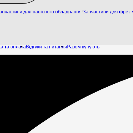
апчастини для навісного обладнання
Запчастини для фрез м
а та оплата
Відгуки та питання
Разом купують