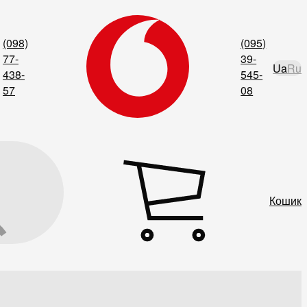
(098)
(095)
77-
39-
Ua
Ru
438-
545-
57
08
Кошик