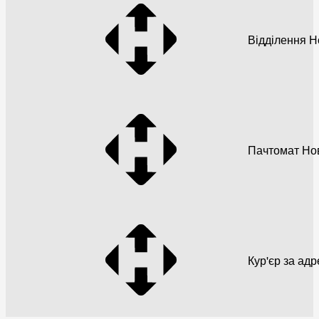
Відділення 
Пачтомат Но
Кур'єр за ад