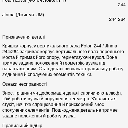
244
Jinma (Джинма, JM)
244
264
Призначення деталі
Кришка корпусу вертикального вала Foton 244 / Jinma
244/264 закриває корпус вертикального вала переднього
моста й тримає його опору, герметизуючи вузол. Вона
тримає задане положення й геометрію вузла під
навантаженням. Стан деталі визначає правильну роботу
з'єднання й сполучених елементів техніки.
Ознаки несправності
Знос, тріщини чи деформація деталі спричиняють люфт,
збій роботи вузла й порушення геометрії. З'являється
стукіт, нечітке спрацювання й прискорений знос
сполучених елементів. Пошкоджена деталь не тримає
задане положення й роботу вузла.
Правильний підбір