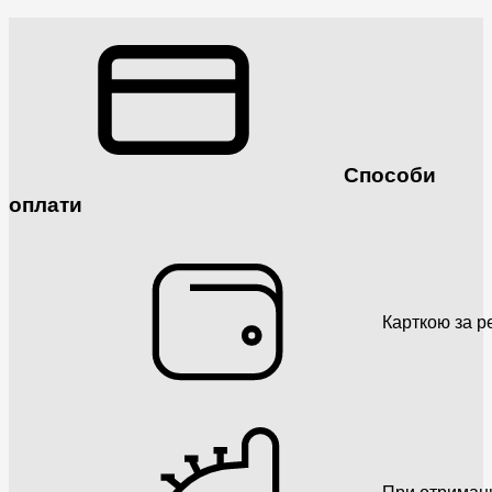
Способи
оплати
Карткою за р
При отриман