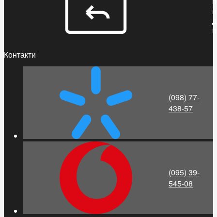
п
п
д
п
Контакти
(098) 77-
438-57
(095) 39-
545-08