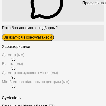
Професійна к
Потрібна допомога з підбором?
Зв'язатися з консультантом
Характеристики
Діаметр (мм)
35
Висота (мм)
35
Діаметр посадкового місця (мм)
90
Між болтовa відстань по центрам (мм)
55
Сумісність
Foton Lovol (Фотон Ловол, FT)