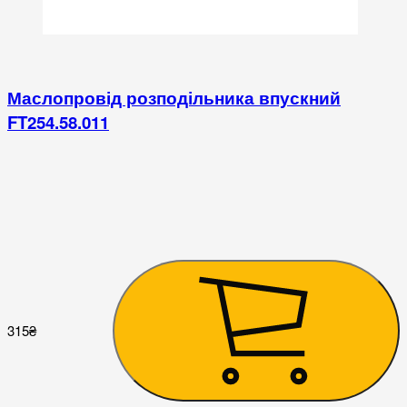
Маслопровід розподільника впускний
FT254.58.011
1
315
₴