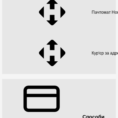
Пачтомат Но
Кур'єр за ад
Способи