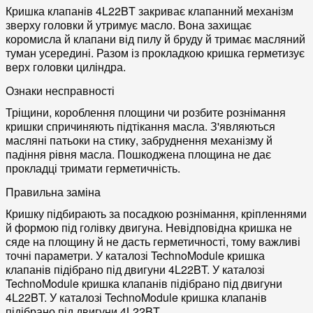
Кришка клапанів 4L22BT закриває клапанний механізм
зверху головки й утримує масло. Вона захищає
коромисла й клапани від пилу й бруду й тримає масляний
туман усередині. Разом із прокладкою кришка герметизує
верх головки циліндра.
Ознаки несправності
Тріщини, короблення площини чи розбите рознімання
кришки спричиняють підтікання масла. З'являються
масляні патьоки на стику, забруднення механізму й
падіння рівня масла. Пошкоджена площина не дає
прокладці тримати герметичність.
Правильна заміна
Кришку підбирають за посадкою рознімання, кріпленнями
й формою під голівку двигуна. Невідповідна кришка не
сяде на площину й не дасть герметичності, тому важливі
точні параметри. У каталозі TechnoModule кришка
клапанів підібрано під двигуни 4L22BT. У каталозі
TechnoModule кришка клапанів підібрано під двигуни
4L22BT. У каталозі TechnoModule кришка клапанів
підібрано під двигуни 4L22BT.