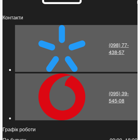
п
Контакти
(098) 77-
438-57
(095) 39-
545-08
Графік роботи
По буднях
09:00–18:00