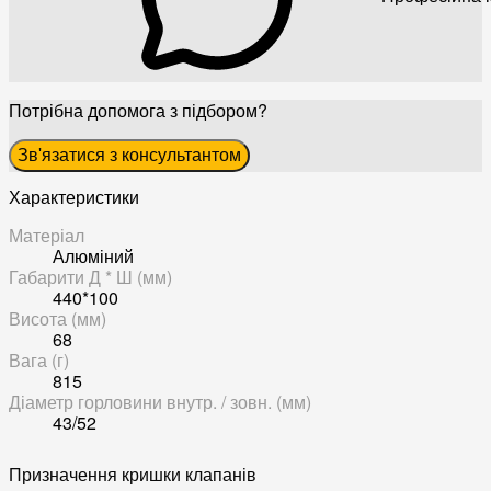
Потрібна допомога з підбором?
Зв'язатися з консультантом
Характеристики
Матеріал
Алюміний
Габарити Д * Ш (мм)
440*100
Висота (мм)
68
Вага (г)
815
Діаметр горловини внутр. / зовн. (мм)
43/52
Призначення кришки клапанів