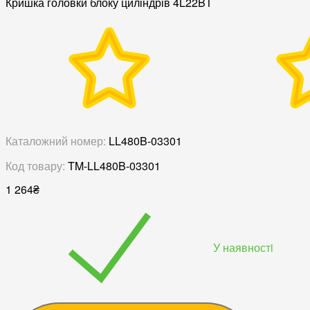
Кришка головки блоку циліндрів 4L22BT
Каталожний номер:
LL480B-03301
Код товару:
TM-LL480B-03301
1 264
₴
У наявностi