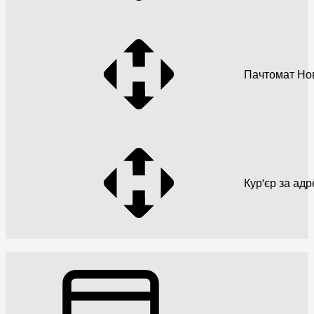
Пачтомат Но
Кур'єр за ад