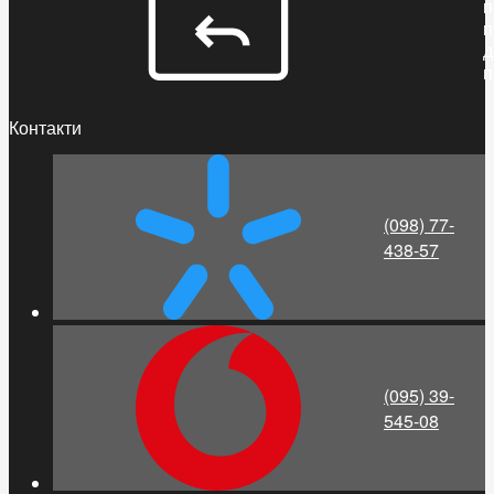
п
п
д
п
Контакти
(098) 77-
438-57
(095) 39-
545-08