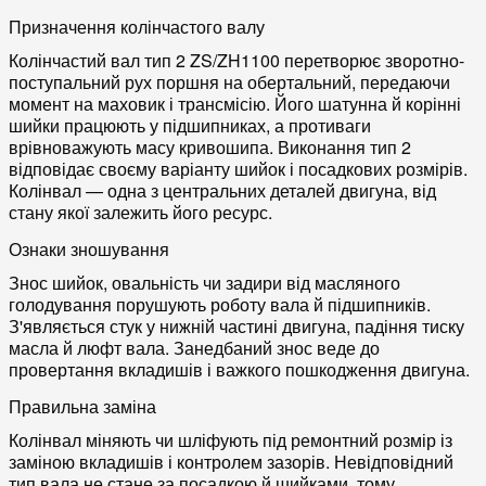
Призначення колінчастого валу
Колінчастий вал тип 2 ZS/ZH1100 перетворює зворотно-
поступальний рух поршня на обертальний, передаючи
момент на маховик і трансмісію. Його шатунна й корінні
шийки працюють у підшипниках, а противаги
врівноважують масу кривошипа. Виконання тип 2
відповідає своєму варіанту шийок і посадкових розмірів.
Колінвал — одна з центральних деталей двигуна, від
стану якої залежить його ресурс.
Ознаки зношування
Знос шийок, овальність чи задири від масляного
голодування порушують роботу вала й підшипників.
З'являється стук у нижній частині двигуна, падіння тиску
масла й люфт вала. Занедбаний знос веде до
провертання вкладишів і важкого пошкодження двигуна.
Правильна заміна
Колінвал міняють чи шліфують під ремонтний розмір із
заміною вкладишів і контролем зазорів. Невідповідний
тип вала не стане за посадкою й шийками, тому