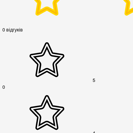
0 відгуків
5
0
4