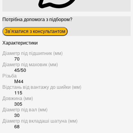
Потрібна допомога з підбором?
Зв'язатися з консультантом
Характеристики
Діаметр під підшипник (мм)
70
Діаметр під маховик (мм)
45/50
Різьба
М44
Відстань від вантажу до шийки (мм)
115
Довжина (мм)
305
Діаметр під вал (мм)
30
Діаметр під вкладаші шатуна (мм)
68