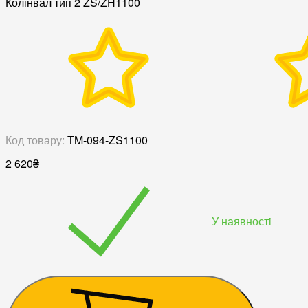
Колінвал тип 2 ZS/ZH1100
Код товару:
TM-094-ZS1100
2 620
₴
У наявностi