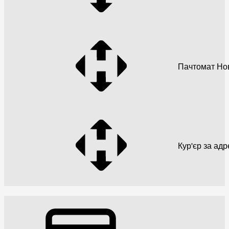
Пачтомат Но
Кур'єр за ад