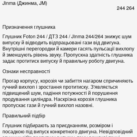
Jinma (Джинма, JM)
244
264
Призначення глушника
Глушник Foton 244 / ДТЗ 244 / Jinma 244/264 знижує шум
випуску й відводить відпрацьовані гази від двигуна.
Внутрішні перегородки й камери гасять пульсації вихлопу
й зменшують рівень звуку. Пропускна здатність глушника
задає протитиск випуску й правильну роботу двигуна.
Ознаки несправності
Прогар корпусу, корозія чи забиття нагаром спричиняють
гучний вихлоп і зростання протитиску. З'являється
підвищений шум, падіння потужності й порушення
продування циліндра. Наскрізна корозія глушника
пропускає гази й гучний вихлоп назовні.
Правильний підбір
Глушник підбирають за приєднанням, розміром і
посадкою під випуск конкретного двигуна. Невідповідний