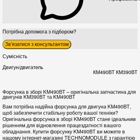
Потрібна допомога з підбором?
Зв'язатися з консультантом
Сумісність
Двигун/двигатель
КМ490ВТ
КМ390ВТ
Форсунка в зборі KM490ВТ – оригінальна запчастина для
двигунів KM390ВТ та KM490ВТ
Вам потрібна надійна форсунка для двигуна KM490ВТ,
щоб забезпечити стабільну роботу вашої техніки?
Оригінальна
форсунка в зборі KM490ВТ
стане ідеальним
рішенням для відновлення працездатності вашого
обладнання. Купити
форсунку KM490ВТ
ви можете в
нашому інтернет-магазині TECHNOMODULE з гарантією