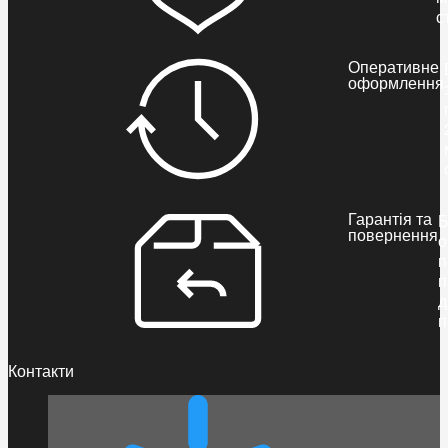
с
Оперативне
оформлення
Гарантія та
Б
повернення
о
п
п
д
п
Контакти