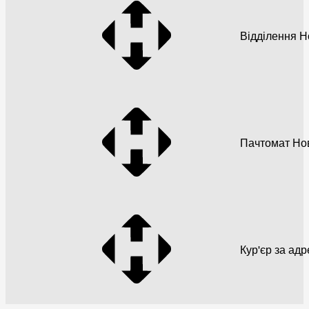
Відділення 
Пачтомат Но
Кур'єр за ад