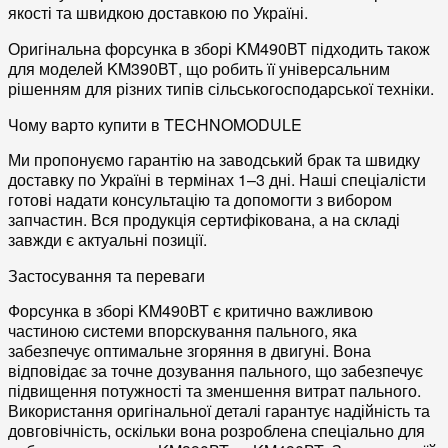
якості та швидкою доставкою по Україні.
Оригінальна
форсунка в зборі KM490ВТ
підходить також
для моделей KM390ВТ, що робить її універсальним
рішенням для різних типів сільськогосподарської техніки.
Чому варто купити в TECHNOMODULE
Ми пропонуємо гарантію на заводський брак та швидку
доставку по Україні в термінах 1–3 дні. Наші спеціалісти
готові надати консультацію та допомогти з вибором
запчастин. Вся продукція сертифікована, а на складі
завжди є актуальні позиції.
Застосування та переваги
Форсунка в зборі KM490ВТ
є критично важливою
частиною
системи впорскування
пального, яка
забезпечує оптимальне згоряння в двигуні. Вона
відповідає за точне дозування пального, що забезпечує
підвищення потужності та зменшення витрат пального.
Використання оригінальної деталі гарантує надійність та
довговічність, оскільки вона розроблена спеціально для