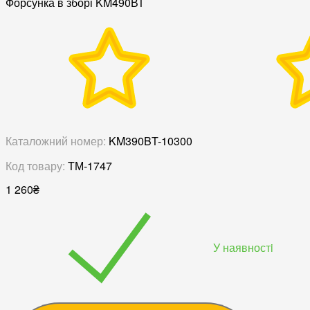
Форсунка в зборі KM490ВТ
Каталожний номер:
KM390BT-10300
Код товару:
ТМ-1747
1 260
₴
У наявностi