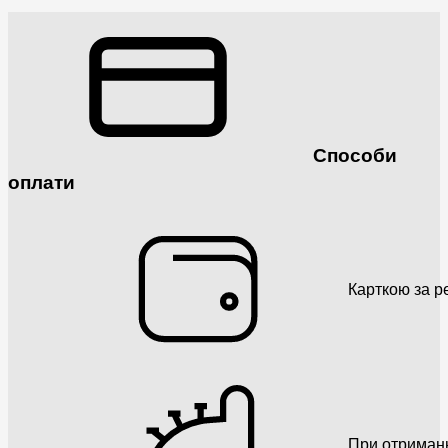
Способи
оплати
Карткою за р
При отриман