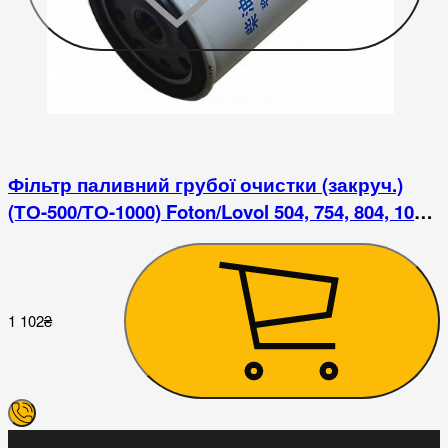
Фільтр паливний грубої очистки (закруч.)
(ТО-500/ТО-1000) Foton/Lovol 504, 754, 804, 1054,
1304
1
1 102
₴