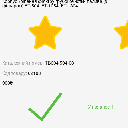
Корпус кріпення фільтру грубої очистки палива (з
фільтром) FT-504, FT-1054, FT-1304
Каталожний номер:
TB604.504-03
Код товару:
02163
900
₴
У наявностi