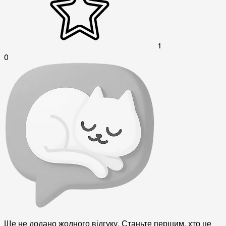
1
0
Ще не додано жодного відгуку. Станьте першим, хто це