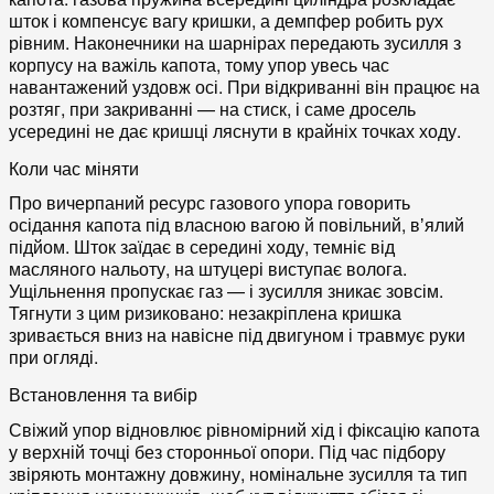
шток і компенсує вагу кришки, а демпфер робить рух
рівним. Наконечники на шарнірах передають зусилля з
корпусу на важіль капота, тому упор увесь час
навантажений уздовж осі. При відкриванні він працює на
розтяг, при закриванні — на стиск, і саме дросель
усередині не дає кришці ляснути в крайніх точках ходу.
Коли час міняти
Про вичерпаний ресурс газового упора говорить
осідання капота під власною вагою й повільний, вʼялий
підйом. Шток заїдає в середині ходу, темніє від
масляного нальоту, на штуцері виступає волога.
Ущільнення пропускає газ — і зусилля зникає зовсім.
Тягнути з цим ризиковано: незакріплена кришка
зривається вниз на навісне під двигуном і травмує руки
при огляді.
Встановлення та вибір
Свіжий упор відновлює рівномірний хід і фіксацію капота
у верхній точці без сторонньої опори. Під час підбору
звіряють монтажну довжину, номінальне зусилля та тип