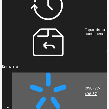
Гарантія та
Б
повернення
о
п
п
д
п
Контакти
(098) 77-
438-57