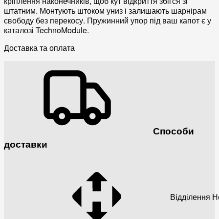
кріплення наконечників, щоб кут відкриття збігся зі
штатним. Монтують штоком униз і залишають шарнірам
свободу без перекосу. Пружинний упор під ваш капот є у
каталозі TechnoModule.
Доставка та оплата
Способи
доставки
Відділення 