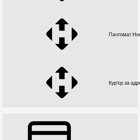
Пачтомат Но
Кур'єр за ад