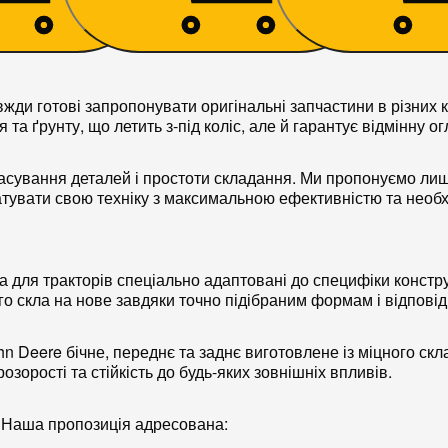
вжди готові запропонувати оригінальні запчастини в різних
я та ґрунту, що летить з-під коліс, але й гарантує відмінну 
пасування деталей і простоти складання. Ми пропонуємо лиш
уатувати свою техніку з максимальною ефективністю та необ
кла для тракторів спеціально адаптовані до специфіки констр
го скла на нове завдяки точно підібраним формам і відпові
n Deere бічне, переднє та заднє виготовлене із міцного ск
зорості та стійкість до будь-яких зовнішніх впливів.
 Наша пропозиція адресована: