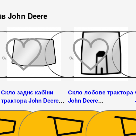
ів John Deere
До
До
бажаного
бажаного
Скло заднє кабіни
Скло лобове трактора
трактора John Deere
John Deere
0T/4730
8430/8530
8430/8430T/8530
10 575
₴
55 125
₴