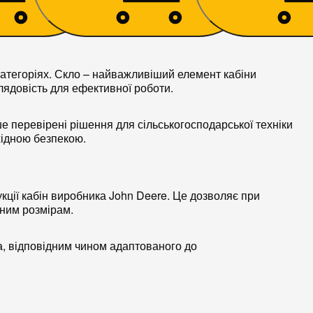
 категоріях. Скло – найважливіший елемент кабіни
оглядовість для ефективної роботи.
е перевірені рішення для сільськогосподарської техніки
хідною безпекою.
укції кабін виробника John Deere. Це дозволяє при
дним розмірам.
ла, відповідним чином адаптованого до