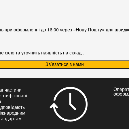
нь при оформленні до 16:00 через «Нову Пошту» для швидк
 скло та уточнить наявність на складі.
Зв'язатися з нами
Опера
апчастини
оформ
ертифіковані
а
ідповідають
іжнародним
тандартам