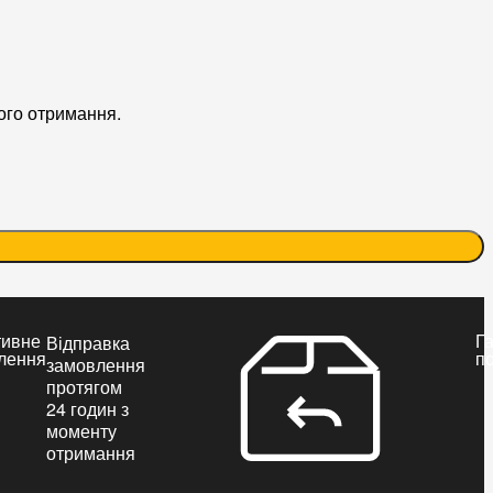
ого отримання.
тивне
Га
Відправка
лення
п
замовлення
протягом
24 годин з
моменту
отримання