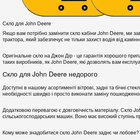
Скло для John Deere
Якщо вам потрібно замінити скло кабіни John Deere, ми за
трактора, який забезпечує не тільки захист водія від камінн
Оригінальне скло на Джон Дір - це гарантія хорошого при
таких виробників, як John Deere, які дозволять вам експл
Скло для John Deere недорого
Доступні в нашому асортименті вітрові, задні та бічні сте
необхідності швидко і просто виконати заміну пошкоджено
Додатковою перевагою є довговічність матеріалу. Скло Joh
сільськогосподарських машин. Воно має високий ступінь про
Кому може знадобитися скло John Deere заднє чи лобове?