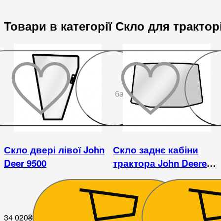
Товари в категорії Скло для трактор
До
бажаного
Скло двері лівої John
Скло заднє кабіни
Deer 9500
трактора John Deere
4920/4930/8420/8520/843
34 020
₴
18 900
₴