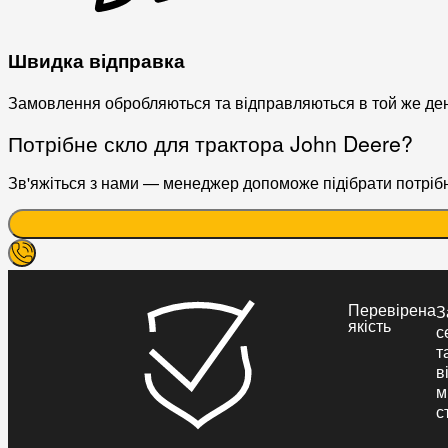
Швидка відправка
Замовлення обробляються та відправляються в той же де
Потрібне скло для трактора John Deere?
Зв'яжіться з нами — менеджер допоможе підібрати потрібне
Перевірена
З
якість
с
т
в
м
с