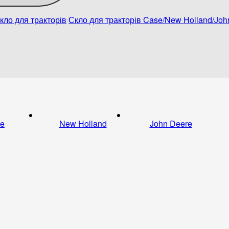
кло для тракторів
Скло для тракторів Case/New Holland/Jo
e
New Holland
John Deere