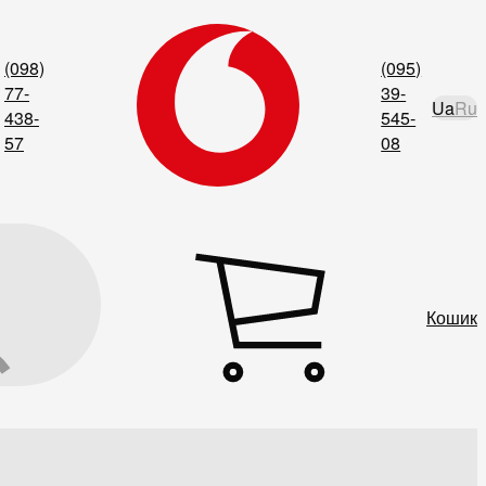
(098)
(095)
77-
39-
Ua
Ru
438-
545-
57
08
Кошик