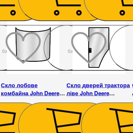
До
До
бажаного
бажаного
Скло лобове
Скло дверей трактора
комбайна John Deere
ліве John Deere
9880STS
7710/7800/7810
46 350
₴
6 750
₴