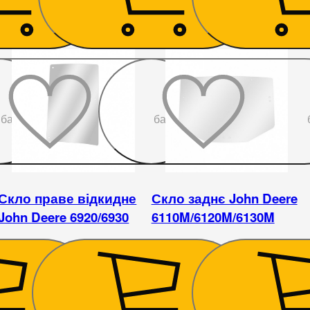
До
До
бажаного
бажаного
Скло праве відкидне
Скло заднє John Deere
John Deere 6920/6930
6110M/6120M/6130M
2 565
₴
11 700
₴