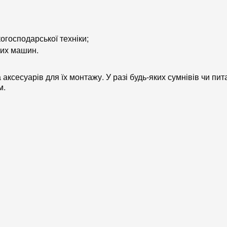
огосподарської техніки;
ких машин.
ксесуарів для їх монтажу. У разі будь-яких сумнівів чи пи
м.