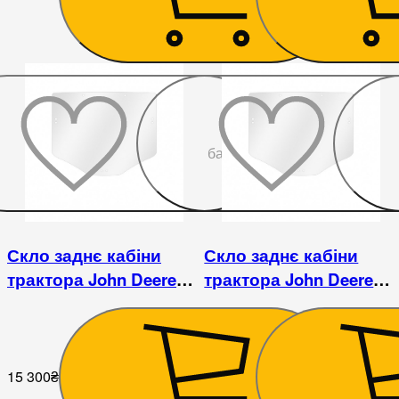
До
бажаного
Скло заднє кабіни
Скло заднє кабіни
трактора John Deere
трактора John Deere
7,8,9 R-seria
7,8,9 R-seria
15 300
₴
20 250
₴