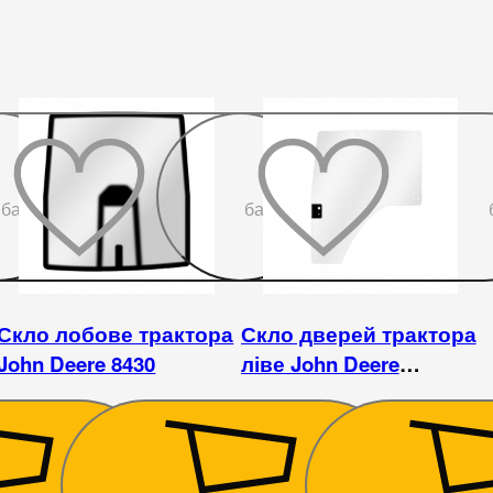
До
До
бажаного
бажаного
Скло лобове трактора
Скло дверей трактора
John Deere 8430
ліве John Deere
8400/8410/8420/8520
39 150
₴
26 100
₴