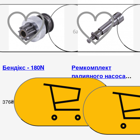
До
бажаного
Бендікс - 180N
Ремкомплект
паливного насоса
(плунжерна пара) (HB)
– 180N
376
₴
216
₴