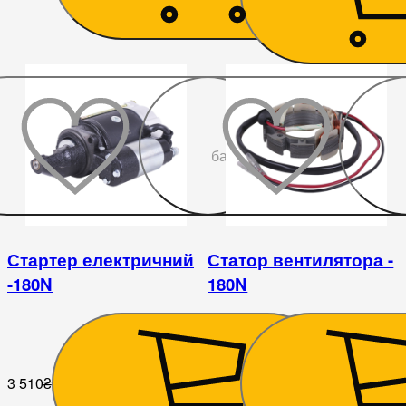
До
бажаного
Стартер електричний
Статор вентилятора -
-180N
180N
3 510
₴
638
₴