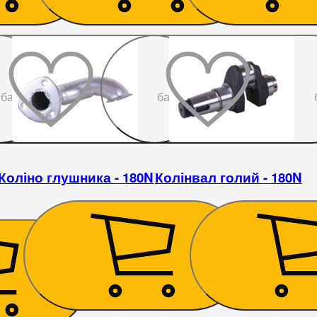
До
До
бажаного
бажаного
Коліно глушника - 180N
Колінвал голий - 180N
186
₴
1 058
₴