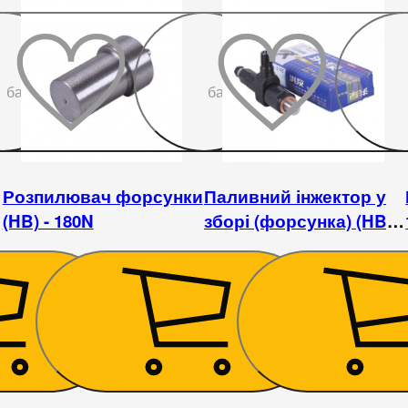
До
До
бажаного
бажаного
Розпилювач форсунки
Паливний інжектор у
(HB) - 180N
зборі (форсунка) (HB) -
180N
180
₴
555
₴