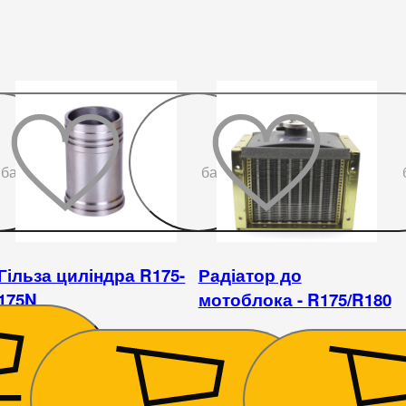
До
До
бажаного
бажаного
Гільза циліндра R175-
Радіатор до
175N
мотоблока - R175/R180
510
₴
1 432
₴