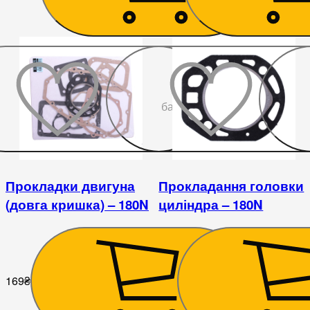
До
бажаного
Прокладки двигуна
Прокладання головки
(довга кришка) – 180N
циліндра – 180N
169
₴
64
₴