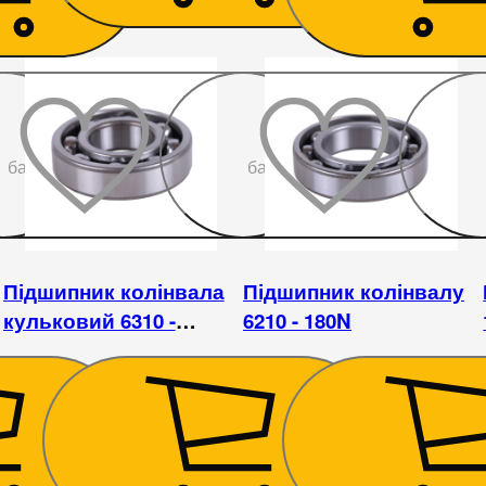
До
До
бажаного
бажаного
Підшипник колінвала
Підшипник колінвалу
кульковий 6310 -
6210 - 180N
175N/180N
506
₴
253
₴