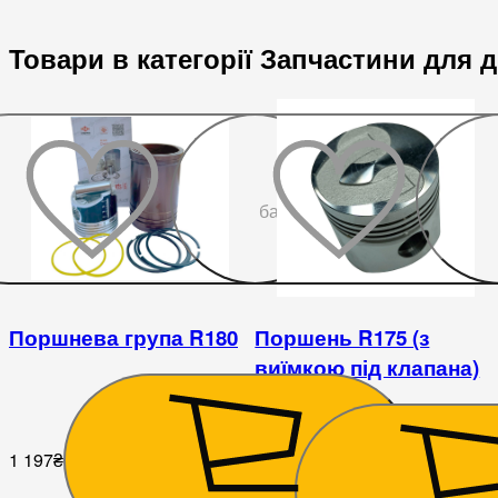
Товари в категорії Запчастини для ди
До
бажаного
Поршнева група R180
Поршень R175 (з
виїмкою під клапана)
1 197
₴
265
₴