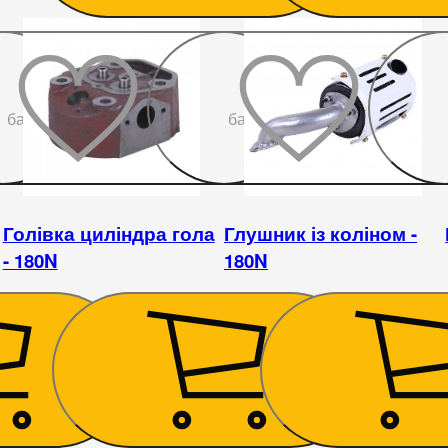
До
До
бажаного
бажаного
Голівка циліндра гола
Глушник із коліном -
- 180N
180N
1 020
₴
653
₴