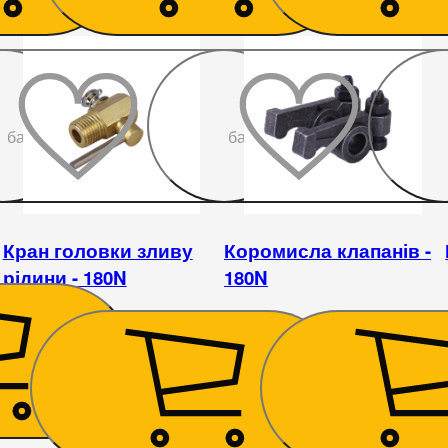
До
До
бажаного
бажаного
Кран головки зливу
Коромисла клапанів -
рідини - 180N
180N
99
₴
131
₴