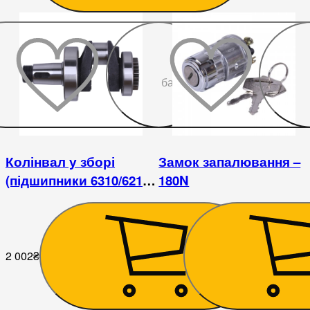
До
бажаного
Колінвал у зборі
Замок запалювання –
(підшипники 6310/6210
180N
шестерня) - 180N
2 002
₴
202
₴