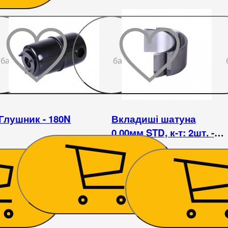
До
До
бажаного
бажаного
Глушник - 180N
Вкладиші шатуна
0,00мм STD, к-т: 2шт. -
180N
282
₴
64
₴