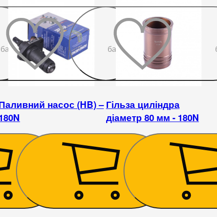
До
До
бажаного
бажаного
Паливний насос (HB) –
Гільза циліндра
180N
діаметр 80 мм - 180N
695
₴
628
₴