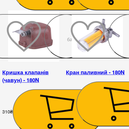
До
бажаного
Кришка клапанів
Кран паливний - 180N
(чавун) - 180N
284
₴
310
₴