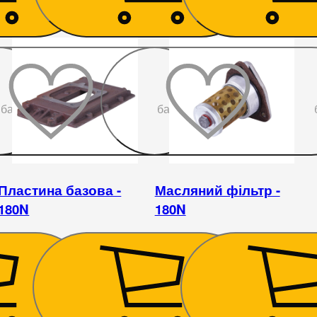
До
До
бажаного
бажаного
Пластина базова -
Масляний фільтр -
180N
180N
1 116
₴
184
₴