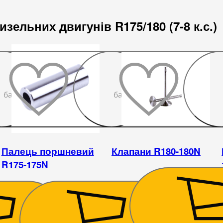
зельних двигунів R175/180 (7-8 к.с.)
До
До
бажаного
бажаного
Палець поршневий
Клапани R180-180N
R175-175N
201
₴
145
₴