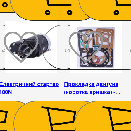
До
До
бажаного
бажаного
Електричний стартер
Прокладка двигуна
180N
(коротка кришка) -
180N
3 510
₴
164
₴