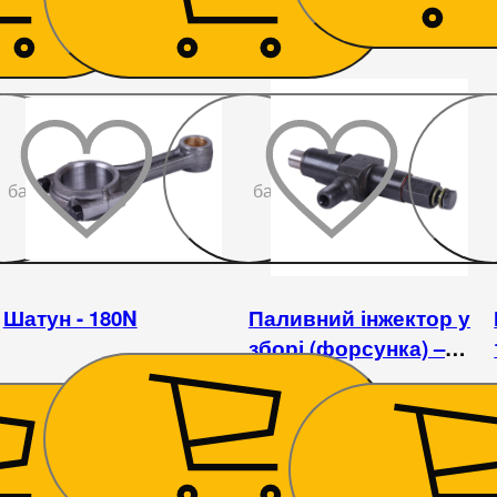
До
До
бажаного
бажаного
Шатун - 180N
Паливний інжектор у
зборі (форсунка) –
180N
575
₴
449
₴