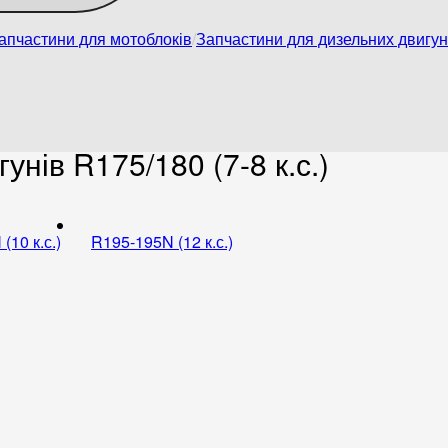
апчастини для мотоблоків
Запчастини для дизельних двигу
нів R175/180 (7-8 к.с.)
(10 к.с.)
R195-195N (12 к.с.)