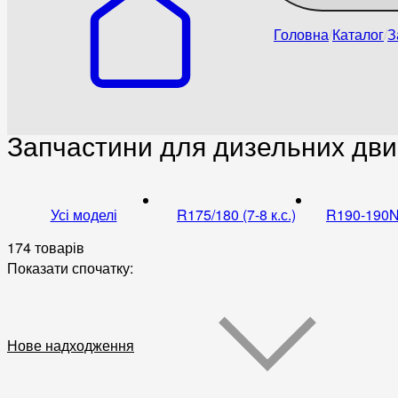
Головна
Каталог
З
Запчастини для дизельних двигу
Усі моделі
R175/180 (7-8 к.с.)
R190-190N 
174 товарів
Показати спочатку:
Нове надходження