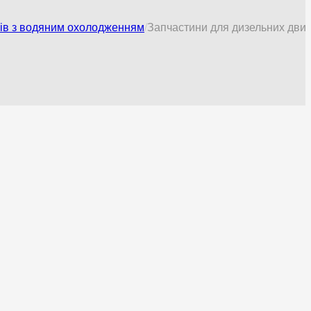
нів з водяним охолодженням
Запчастини для дизельних двигун