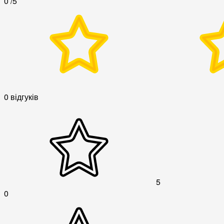
0
/5
0 відгуків
5
0