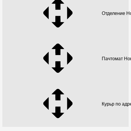
Отделение Н
Пачтомат Но
Курьр по адр