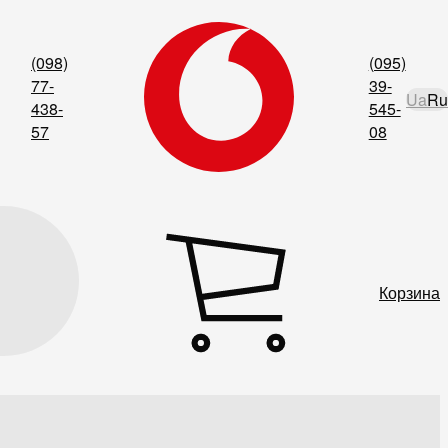
(098)
(095)
77-
39-
Ua
Ru
438-
545-
57
08
Корзина