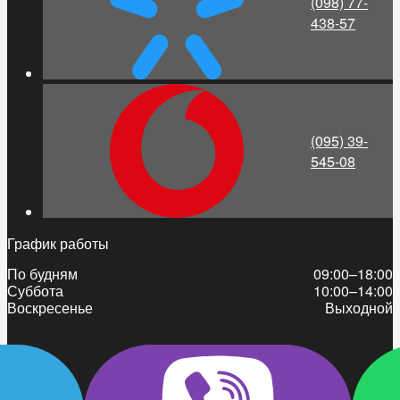
(098) 77-
438-57
(095) 39-
545-08
График работы
По будням
09:00–18:00
Суббота
10:00–14:00
Воскресенье
Выходной