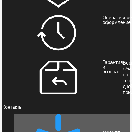
Оперативное
оформление
Гарантия
Бес
и
обм
возврат
воз
теч
дне
пок
Контакты