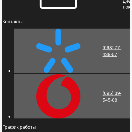
дне
пок
Контакты
(098) 77-
438-57
(095) 39-
545-08
График работы