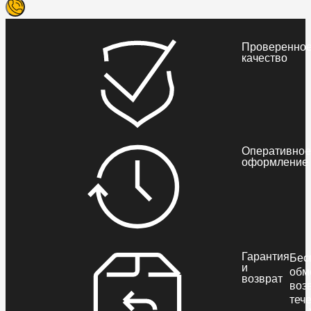
Проверенно
качество
Оперативное
оформление
Гарантия
Бес
и
обм
возврат
воз
теч