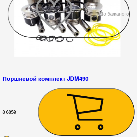
До бажаного
Поршневой комплект JDM490
3
8 685
₴