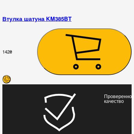
Втулка шатуна KM385BT
9
142
₴
Проверенно
качество