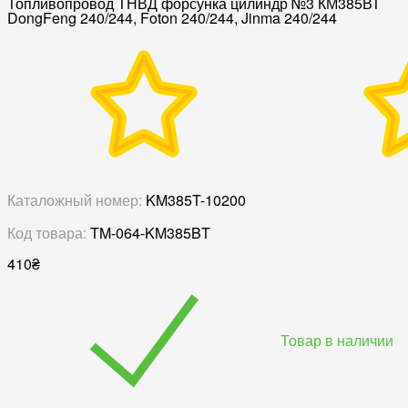
Топливопровод ТНВД форсунка цилиндр №3 КМ385ВТ
DongFeng 240/244, Foton 240/244, Jinma 240/244
Каталожный номер:
KM385T-10200
Код товара:
TM-064-KM385BT
410
₴
Товар в наличии