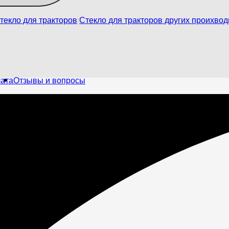
текло для тракторов
Стекло для тракторов других проихво
лата
Отзывы и вопросы