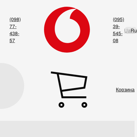
(098)
(095)
77-
39-
Ua
Ru
438-
545-
57
08
Корзина